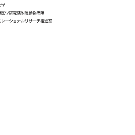
大学
獣医学研究院附属動物病院
ンスレーショナルリサーチ推進室